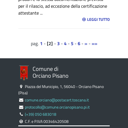
per il rilascio, ad eccezione della certificazione
attestante ...
LEGGI TUTTO
1
-
2
-
3
-
4
-
5
-
6
-
»
-
»»
Comune di
Orciano Pisano
Piazza del Municipio, 1, 56040 - Orciano Pisano
(Pisa)
comune.orciano@postacert.toscana.it
protocollo@comune.orcianopisano.pi.it
(+39) 050 683018
C.F. e P.IVA 00346420508