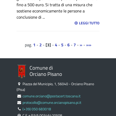
fino a 500 euro. Si tratta di una misura che
sostiene economicamente le persone a
conclusione di ...
LEGGI TUTTO
1
-
2
-
3
-
4
-
5
-
6
-
7
-
»
-
»»
Comune di
Orciano Pisano
Piazza del Municipio, 1, 56040 - Orciano Pisano
(Pisa)
comune.orciano@postacert.toscana.it
protocollo@comune.orcianopisano.pi.it
(+39) 050 683018
C.F. e P.IVA 00346420508